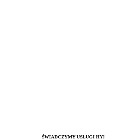
ŚWIADCZYMY USŁUGI HYDRAULICZNE I IN