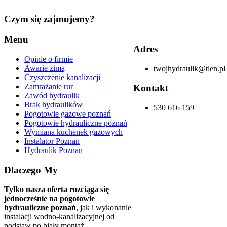
Czym
się zajmujemy?
Menu
Adres
Opinie o firmie
Awarie zimą
twojhydraulik@tlen.pl
Czyszczenie kanalizacji
Zamrażanie rur
Kontakt
Zawód hydraulik
Brak hydraulików
530 616 159
Pogotowie gazowe poznań
Pogotowie hydrauliczne poznań
Wymiana kuchenek gazowych
Instalator Poznan
Hydraulik Poznan
Dlaczego
My
Tylko nasza oferta rozciąga się
jednocześnie na pogotowie
hydrauliczne poznań
, jak i wykonanie
instalacji wodno-kanalizacyjnej od
podstaw po biały montaż.