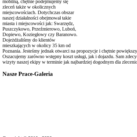
mobilną, chętnie podejmujemy się
zleceń także w okolicznych
miejscowościach. Dotychczas obszar
naszej działalności obejmował takie
miasta i miejscowości jak: Swarzędz,
Puszczykowo, Przeźmierowo, Luboń,
Dopiewo, Koziegłowy czy Baranowo.
Dojeżdżaliśmy do klientów
mieszkających w okolicy 35 km od
Poznania. Jesteśmy jednak otwarci na propozycje i chętnie powiększym
Oszacujemy zarówno wstępny koszt usługi, jak i dojazdu. Sam zdecyd
wizyty naszej ekipy w terminie jak najbardziej dogodnym dla zlecen
Nasze
Prace-Galeria