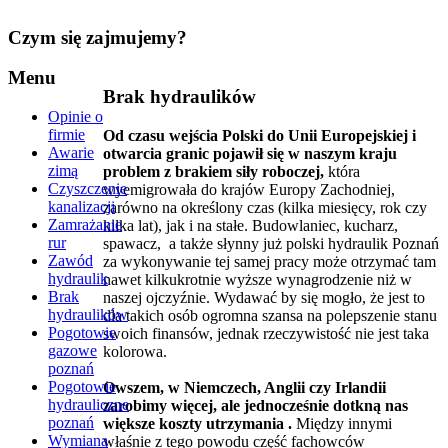
Czym
się zajmujemy?
Menu
Brak hydraulików
Opinie o
firmie
Od czasu wejścia Polski do Unii Europejskiej i
Awarie
otwarcia granic pojawił się w naszym kraju
zimą
problem z brakiem siły roboczej,
która
Czyszczenie
wyemigrowała do krajów Europy Zachodniej,
kanalizacji
zarówno na określony czas (kilka miesięcy, rok czy
Zamrażanie
kilka lat), jak i na stałe. Budowlaniec, kucharz,
rur
spawacz, a także słynny już polski hydraulik Poznań
Zawód
za wykonywanie tej samej pracy może otrzymać tam
hydraulik
nawet kilkukrotnie wyższe wynagrodzenie niż w
Brak
naszej ojczyźnie. Wydawać by się mogło, że jest to
hydraulików
dla takich osób ogromna szansa na polepszenie stanu
Pogotowie
swoich finansów, jednak rzeczywistość nie jest taka
gazowe
kolorowa.
poznań
Pogotowie
Owszem, w Niemczech, Anglii czy Irlandii
hydrauliczne
zarobimy więcej, ale jednocześnie dotkną nas
poznań
większe koszty utrzymania .
Między innymi
Wymiana
właśnie z tego powodu część fachowców