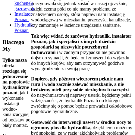
kuchenek
zdecydowała się jednak zostać w naszej ojczyźnie,
gazowych
dzięki czemu póki co nie mamy problemu ze
Instalator
znalezieniem osoby, która naprawi nam instalację
Poznan
wodociągową w mieszkaniu, przeczyści kanalizację,
Hydraulik
czy zamontuje w łazience urządzenia sanitarne.
Poznan
Tak więc widać, że zarówno hydraulik, instalator
Dlaczego
Poznań, jak i specjaliści z innych dziedzin
gospodarki są niezwykle potrzebnymi
My
fachowcami
i w żadnym przypadku nie powinno
dojść do sytuacji, że będą oni zmuszeni do wyjazdu
Tylko nasza
do innych krajów, aby tam otrzymywać godziwe
oferta
wynagrodzenie za swoją pracę.
rozciąga się
jednocześnie
Dopiero, gdy późnym wieczorem pęknie nam
na pogotowie
rura i woda zacznie zalewać mieszkanie, a nie
hydrauliczne
będziemy mieli przy sobie niezbędnych narzędzi
poznań
, jak i
do natychmiastowej naprawy usterki będziemy pełni
wykonanie
wdzięczności, że hydraulik Poznań do którego
instalacji
zwrócimy się o pomoc będzie prowadził całodobowe
wodno-
pogotowie hydrauliczne.
kanalizacyjnej
od podstaw po
Gotowość do interwencji nawet w środku nocy to
biały montaż.
ogromny plus dla hydraulika,
dzięki temu możemy
być spokojni, że w razie jakichkolwiek problemów