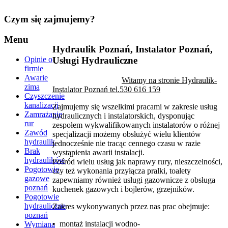
Czym
się zajmujemy?
Menu
Hydraulik Poznań, Instalator Poznań,
Opinie o
Usługi Hydrauliczne
firmie
Awarie
Witamy
na stronie Hydraulik-
zimą
Instalator Poznań tel.530 616 159
Czyszczenie
kanalizacji
Zajmujemy się wszelkimi pracami w zakresie usług
Zamrażanie
hydraulicznych i instalatorskich, dysponując
rur
zespołem wykwalifikowanych instalatorów o różnej
Zawód
specjalizacji możemy obsłużyć wielu klientów
hydraulik
jednocześnie nie tracąc cennego czasu w razie
Brak
wystąpienia awarii instalacji.
hydraulików
Pośród wielu usług jak naprawy rury, nieszczelności,
Pogotowie
czy też wykonania przyłącza pralki, toalety
gazowe
zapewniamy również usługi gazownicze z obsługa
poznań
kuchenek gazowych i bojlerów, grzejników.
Pogotowie
hydrauliczne
Zakres wykonywanych przez nas prac obejmuje:
poznań
• montaż instalacji wodno-
Wymiana