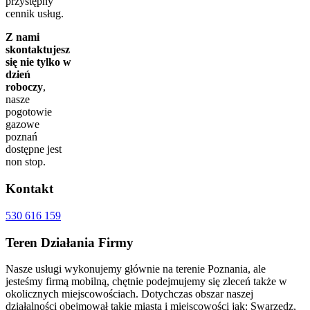
przystępny
oraz kosztorys.
cennik usług.
Cena naszych usług jest również konkurencyjna w
Z nami
stosunku do innych firm specjalizujących się
skontaktujesz
wyłącznie w hydraulice, czy instalacjach gazowych.
się nie tylko w
Proponując kompleksowa obsługę mamy możliwość
dzień
zrabatowania cen poszczególnych usług na tyle, by
roboczy
,
nasza oferta była dla Państwa atrakcyjna nie tylko
nasze
jakościowo, ale także cenowo.
pogotowie
Hydraulik i Instalator Poznań świadczy
gazowe
kompleksowe usługi z zakresu instalacji sanitarnych
poznań
oraz usługi remontowe i wykończeniowe na
dostępne jest
najwyższym poziomie usług. Realizujemy remonty
non stop.
zarówno mieszkań i domów, jaki i pomieszczeń
biurowo – usługowych zarówno w zakresie
Kontakt
drobnych prac remontowych, odświeżenia, jak i
całościowego wykończenia.
530 616 159
Pomagamy i doradzamy w kwestii inwestycji i
Teren
Działania Firmy
zakupu niezbędnych materiałów, wyposażenia
sanitarnego pod względem funkcjonalności, jakości i
sprawności rozwiązań technicznych.
Nasze usługi wykonujemy głównie na terenie Poznania, ale
Dzięki współpracy z licznymi firmami świadczącymi
jesteśmy firmą mobilną, chętnie podejmujemy się zleceń także w
przeróżne usługi jesteśmy w stanie wykonać prace,
okolicznych miejscowościach. Dotychczas obszar naszej
do których potrzebne będzie wsparcie specjalistów
działalności obejmował takie miasta i miejscowości jak: Swarzędz,