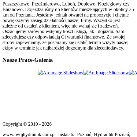
spoza kręgu własnych pracowników bez
Puszczykowo, Przeźmierowo, Luboń, Dopiewo, Koziegłowy czy
fatygowania klienta.
Baranowo. Dojeżdżaliśmy do klientów mieszkających w okolicy 35
Dbając o komfort naszych klientów udostępniamy
km od Poznania. Jesteśmy jednak otwarci na propozycje i chętnie
kontakt z naszą firmą przez całą dobę, a także
powiększymy zasięg działalności naszej firmy. Wszystko jest
zapewniamy pogotowie hydrauliczne i gazowe na
zależne od ustaleń z klientem, więc nie wahaj się i zadzwoń.
terenie Poznania.
Oszacujemy zarówno wstępny koszt usługi, jak i dojazdu. Sam
zdecydujesz czy odpowiadają Ci warunki finansowe. Ze swojej
Z nami nie musisz się zamartwiać o to, że w sobotę
strony zapewniamy, że postaramy się ustalić termin wizyty naszej
twój hydraulik nie pracuje, czy jest na urlopie, nasza
ekipy w terminie jak najbardziej dogodnym dla zleceniodawcy.
ekipa jest zawsze dostępna.
Kompetencja i fachowość w każdym calu to
Nasze
Prace-Galeria
priorytet w naszej pracy, w połączeniu z poważnym
traktowaniem swojej pracy oraz klienta i miła
obsługą zapewniamy satysfakcjonująca współpracę.
Ceniąc sobie stałych i zadowolonych klientów wciąż
poszerzamy ich grono sprostawszy ich
oczekiwaniom.
Zależy nam przede wszystkim na satysfakcji
klientów. Cieszymy się dobrą opinią, bo zatrudniamy
jedynie wykwalifikowanych pracowników,
prawdziwych specjalistów w swojej branży, po
prostu ludzi uczciwych i godnych zaufania. Wielu z
Copyright © 2010 - 2026
nich przed laty właśnie w naszej firmie rozpoczynało
karierę zawodową, jeszcze jako uczniowie
www.twojhydraulik.com.pl Instalator Poznań, Hydraulik Poznań,