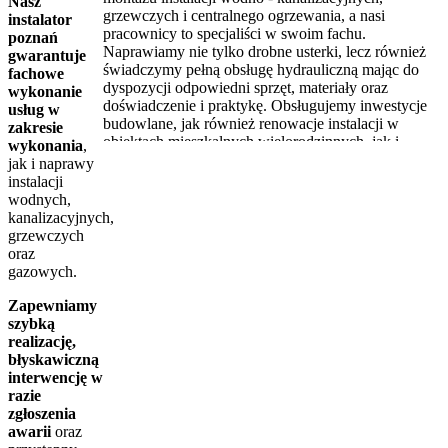
Nasz
grzewczych i centralnego ogrzewania, a nasi
instalator
pracownicy to specjaliści w swoim fachu.
poznań
Naprawiamy nie tylko drobne usterki, lecz również
gwarantuje
świadczymy pełną obsługę hydrauliczną mając do
fachowe
dyspozycji odpowiedni sprzęt, materiały oraz
wykonanie
doświadczenie i praktykę. Obsługujemy inwestycje
usług w
budowlane, jak również renowacje instalacji w
zakresie
obiektach mieszkalnych wielorodzinnych, jak i
wykonania
,
budynkach przemysłowych.
jak i naprawy
instalacji
Jeśli w Twoim domu właśnie pękła rura, zatkał się
wodnych,
odpływ lub cieknie syfon pod zlewem, bądź
kanalizacyjnych,
zakamienił się grzejnik, nie zwlekaj tylko zadzwoń i
grzewczych
zgłoś usterkę.
oraz
Hydraulik Poznań to najlepszy hydraulik w
gazowych.
Poznaniu. Zawsze dostępny Instalator Poznań i
okolice.
Zapewniamy
szybką
Świadczymy pełen zakres usług na terenie Poznania
realizację,
oraz najbliższych okolic. Dojeżdżamy do klienta w
błyskawiczną
możliwie najszybszym czasie. Gwarantujemy
interwencję w
wysoką jakość wykonania z duża precyzja i
razie
dokładność w kwestii diagnozy, naprawy, jak i
zgłoszenia
zabezpieczenia, dbamy o terminowość, która jest
awarii
oraz
istotna dla klienta, jasno prezentujemy zakres prac