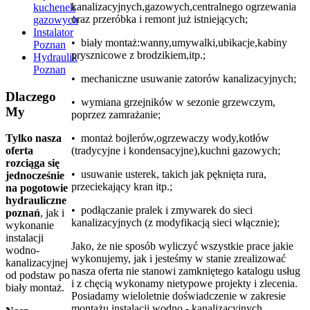
kanalizacyjnych,gazowych,centralnego ogrzewania
kuchenek
oraz przeróbka i remont już istniejących;
gazowych
Instalator
• biały montaż:wanny,umywalki,ubikacje,kabiny
Poznan
prysznicowe z brodzikiem,itp.;
Hydraulik
Poznan
• mechaniczne usuwanie zatorów kanalizacyjnych;
Dlaczego
• wymiana grzejników w sezonie grzewczym,
My
poprzez zamrażanie;
• montaż bojlerów,ogrzewaczy wody,kotłów
Tylko nasza
(tradycyjne i kondensacyjne),kuchni gazowych;
oferta
rozciąga się
• usuwanie usterek, takich jak pęknięta rura,
jednocześnie
przeciekający kran itp.;
na pogotowie
hydrauliczne
• podłączanie pralek i zmywarek do sieci
poznań
, jak i
kanalizacyjnych (z modyfikacją sieci włącznie);
wykonanie
instalacji
Jako, że nie sposób wyliczyć wszystkie prace jakie
wodno-
wykonujemy, jak i jesteśmy w stanie zrealizować
kanalizacyjnej
nasza oferta nie stanowi zamkniętego katalogu usług
od podstaw po
i z chęcią wykonamy nietypowe projekty i zlecenia.
biały montaż.
Posiadamy wieloletnie doświadczenie w zakresie
montażu instalacji wodno - kanalizacyjnych,